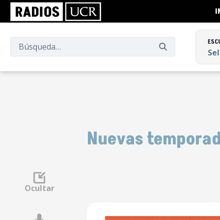
I
ESC
Se
ESC
Se
Nuevas tempora
Ocultar