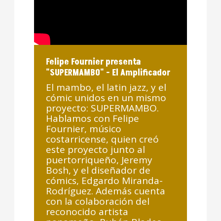
Felipe Fournier presenta
"SUPERMAMBO" - El Amplificador
El mambo, el latin jazz, y el
cómic unidos en un mismo
proyecto: SUPERMAMBO.
Hablamos con Felipe
Fournier, músico
costarricense, quien creó
este proyecto junto al
puertorriqueño, Jeremy
Bosh, y el diseñador de
cómics, Edgardo Miranda-
Rodríguez. Además cuenta
con la colaboración del
reconocido artista