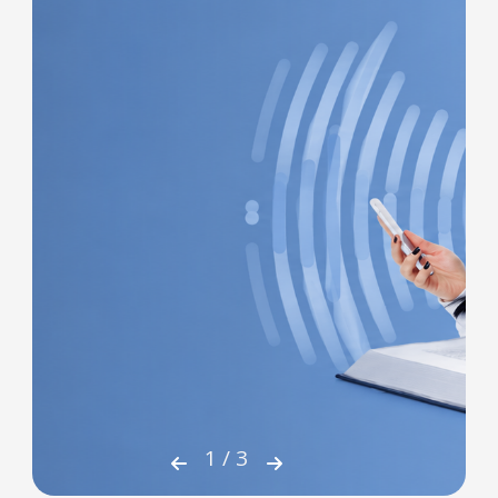
1
/
3