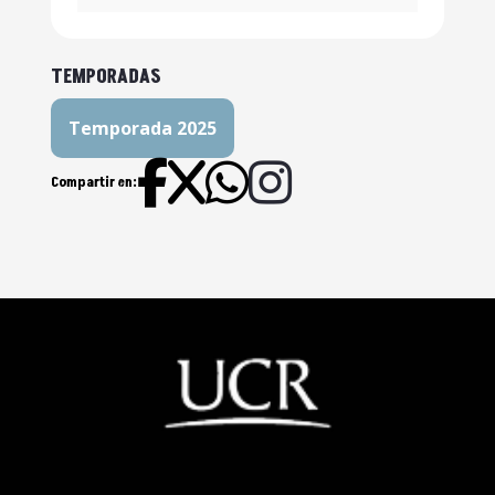
S.XX? Parte 2 | Episodio 26
¿Cómo han caído las dictaduras
TEMPORADAS
en la historia centroamericana del
S.XX? Parte 1 | Episodio 25
Temporada 2025
El magisterio en la historia
Compartir en:
política y social centroamericana |
Episodio 24
Estados Unidos y Centroamérica:
malos vecinos | Episodio 23
Literatura y dictadura en la
historia de Centroamérica | Episodio
22
Dinero y poder en la historia de
Centroamérica | Episodio 21