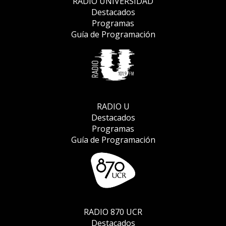
RADIO UNIVERSIDAD
último siglo I Episodio 14, 2
Destacados
Programas
La participación política de las
Guía de Programación
mujeres centroamericanas en el
último siglo I Episodio N° 14, 1
Investigación histórica y prensa
en Centroamérica I Episodio N° 13
RADIO U
Elecciones en la historia de
Destacados
Centroamérica I Episodio N° 12
Programas
Guía de Programación
Las universidades jesuitas en la
historia centroamericana I Episodio
N° 11
El unionismo en la historia
centroamericana I Episodio N°10
RADIO 870 UCR
Destacados