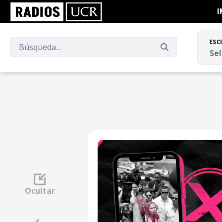
I
ESC
Se
ESC
Se
Ocultar