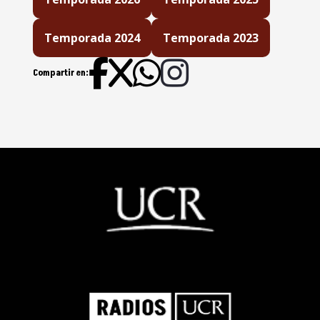
vulneran los derechos humanos?
30/07/26
Temporada 2024
Temporada 2023
Sector audiovisual exige
Compartir en:
reglamentación de Ley de Cine
28/07/206
Un voto por casa: la propuesta
estadounidense que pone en la
cuerda floja al voto femenino
¿Está Costa Rica dejando de ser
una excepción en libertad de
prensa? 24/07/26
Análisis del plan fiscal que
impulsará el Ministerio de Hacienda
23/07/26