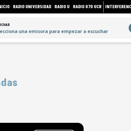
NICIO
RADIO UNIVERSIDAD
RADIO U
RADIO 870 UCR
INTERFERENC
UCHAR
lecciona una emisora para empezar a escuchar
UCHAR
lecciona una emisora para empezar a escuchar
adas