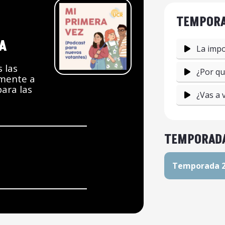
TEMPORA
A
La impo
 las
¿Por qu
lmente a
ara las
¿Vas a 
TEMPORAD
Temporada 