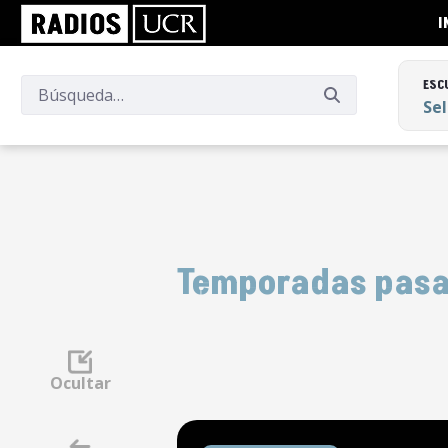
I
ESC
Se
ESC
Se
Temporadas pas
Ocultar