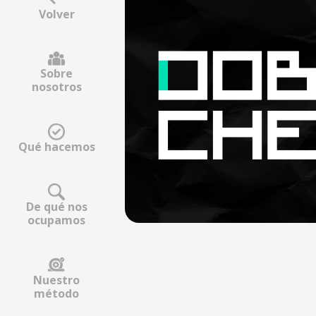
Volver
Sobre
nosotros
Qué hacemos
De qué nos
ocupamos
Nuestro
método