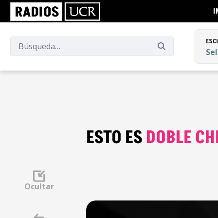
I
ESC
Se
ESC
Se
ESTO ES
DOBLE CH
Ocultar