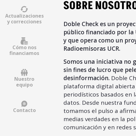
SOBRE NOSOTR
Actualizaciones
y correcciones
Doble Check es un proyect
público financiado por la
y que opera como un proye
Cómo nos
Radioemisoras UCR.
financiamos
Somos una iniciativa no 
sin fines de lucro que pel
desinformación.
Doble Ch
Nuestro
equipo
plataforma digital abierta
periodísticos basados en 
datos. Desde nuestra fund
tomamos el pulso a afirma
Contacto
medias verdades en la pol
comunicación y en redes s