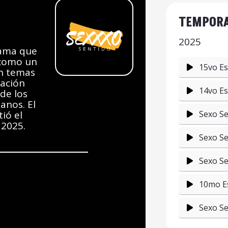
TEMPORA
2025
rama que
 como un
15vo Es
en temas
sación
14vo Es
 de los
anos. El
Sexo Se
ió el
 2025.
Sexo Se
Sexo Se
10mo Es
Sexo Se