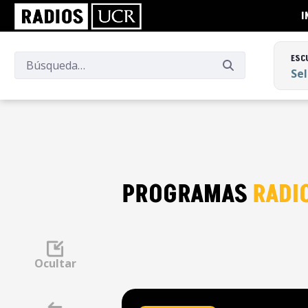
I
ESC
Se
ESC
Se
PROGRAMAS
RADI
Ocultar