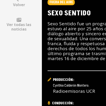
FUERA DEL AIRE
Volver
SEXO SENTIDO
Sexo Sentido fue un prog
Ver todas las
estuvo al aire por 25 años
noticias
diálogo abierto y sincero 
de sexualidad. Una conver
franca, fluida y respetuosa
derechos de todos los hum
último programa se trasmit
martes 16 de diciembre de
PRODUCCIÓN:
Cynthia Calderón Montero.
Radioemisoras UCR
CONDUCCIÓN: