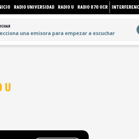
NICIO
RADIO UNIVERSIDAD
RADIO U
RADIO 870 UCR
INTERFERENC
UCHAR
lecciona una emisora para empezar a escuchar
UCHAR
lecciona una emisora para empezar a escuchar
O U