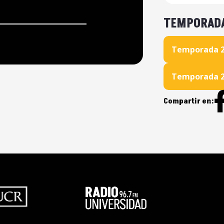
8vo Esp
TEMPORAD
7mo Esp
6to Esp
Temporada 
4to Esp
Temporada 
3er Esp
Compartir en:
2do Esp
Sexo Se
Conexio
Sueños 
Sexo Se