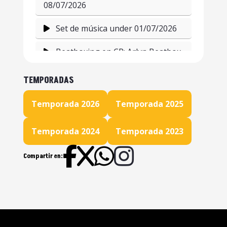
08/07/2026
Set de música under 01/07/2026
Beatboxing en CR: Arlyn Beatbox
24/06/2026
TEMPORADAS
ENEKE en las tornas 17/06/2026
Temporada 2026
Temporada 2025
Summer Camp Graffiti Jam CR
10/06/2026
Temporada 2024
Temporada 2023
Rotwaila presenta: Iracundo
Compartir en:
03/06/2026
Programa Musical 27/05/2026
B Girl Mela: una nueva
generación de B Girls costarricenses