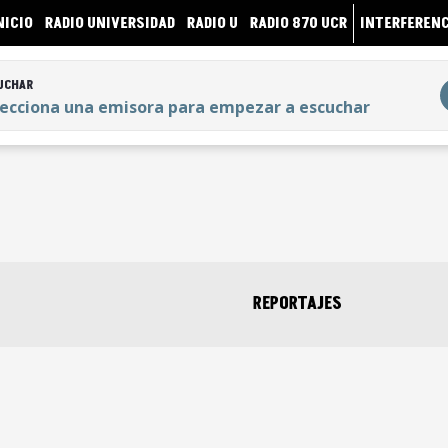
NICIO
RADIO UNIVERSIDAD
RADIO U
RADIO 870 UCR
INTERFERENC
UCHAR
lecciona una emisora para empezar a escuchar
UCHAR
lecciona una emisora para empezar a escuchar
REPORTAJES