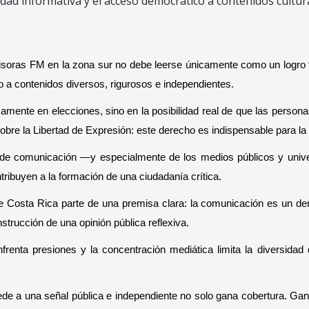
lidad informativa y el acceso democrático a contenidos cultura
soras FM en la zona sur no debe leerse únicamente como un logro téc
o a contenidos diversos, rigurosos e independientes.
mente en elecciones, sino en la posibilidad real de que las personas
 sobre la Libertad de Expresión: este derecho es indispensable para 
de comunicación —y especialmente de los medios públicos y univers
ribuyen a la formación de una ciudadanía crítica.
Costa Rica parte de una premisa clara: la comunicación es un derec
strucción de una opinión pública reflexiva.
nfrenta presiones y la concentración mediática limita la diversida
 a una señal pública e independiente no solo gana cobertura. Gana 