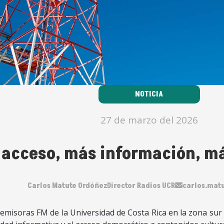
NOTICIA
27 de marzo del 2026
acceso, más información, m
Carlos Matute Ordóñez
Director Radios UCR
carlos.mat
 emisoras FM de la Universidad de Costa Rica en la zona sur