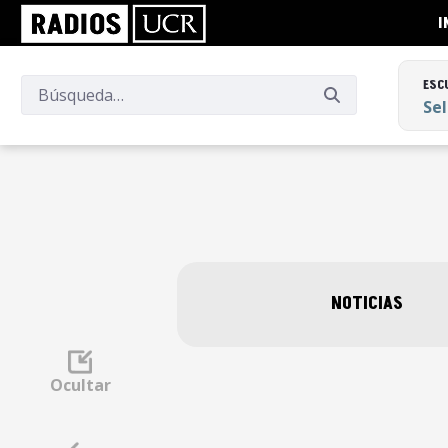
I
ESC
Se
ESC
Se
NOTICIAS
Ocultar