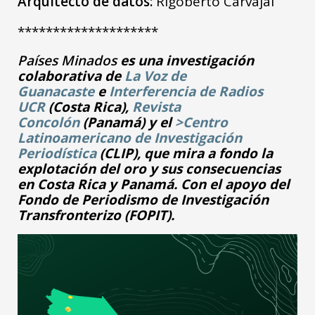
Arquitecto de datos:
Rigoberto Carvajal
********************
Países Minados
es una investigación
colaborativa de
La Voz de
Guanacaste
e
Interferencia de Radios
UCR
(Costa Rica),
Revista
Concolón
(Panamá) y el
>Centro
Latinoamericano de Investigación
Periodística
(CLIP), que mira a fondo la
explotación del oro y sus consecuencias
en Costa Rica y Panamá. Con el apoyo del
Fondo de Periodismo de Investigación
Transfronterizo (FOPIT).