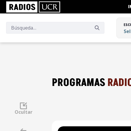
I
ESC
Se
ESC
Se
PROGRAMAS
RADI
Ocultar