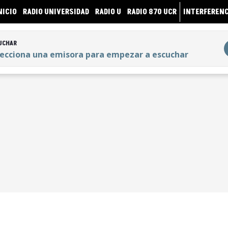
NICIO
RADIO UNIVERSIDAD
RADIO U
RADIO 870 UCR
INTERFERENC
UCHAR
lecciona una emisora para empezar a escuchar
UCHAR
lecciona una emisora para empezar a escuchar