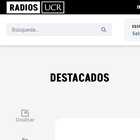
I
ESC
Se
ESC
Se
DESTACADOS
Ocultar