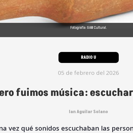
Fotografía: GAM Cultural.
RADIO U
05 de febrero del 2026
ero fuimos música: escuchar
Ian Aguilar Solano
a vez qué sonidos escuchaban las persona