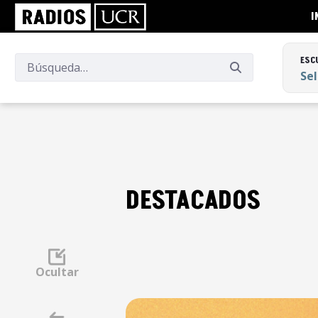
I
ESC
Se
ESC
Se
DESTACADOS
Ocultar