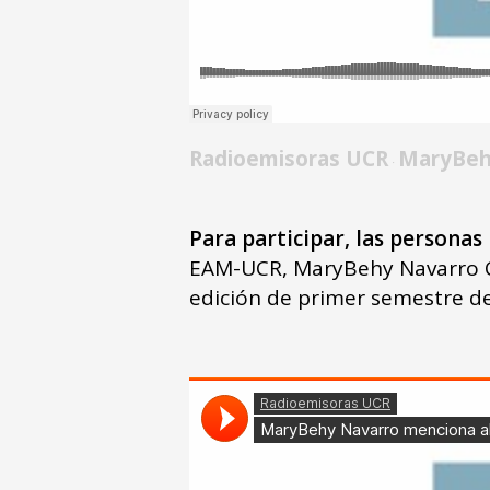
Radioemisoras UCR
MaryBehy
·
Para participar, las personas
EAM-UCR, MaryBehy Navarro Ca
edición de primer semestre d