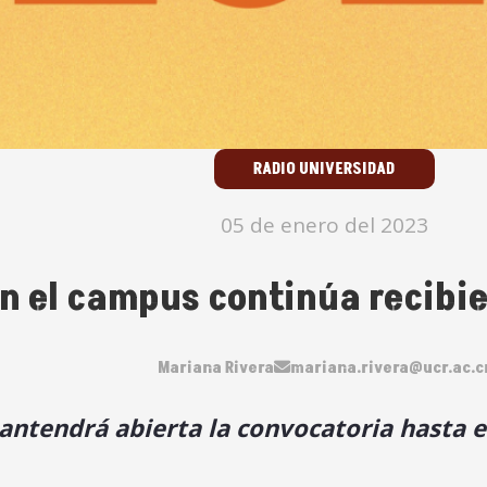
RADIO UNIVERSIDAD
05 de enero del 2023
n el campus continúa recibi
Mariana Rivera
mariana.rivera@ucr.ac.c
ntendrá abierta la convocatoria hasta e