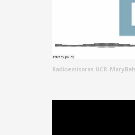
Radioemisoras UCR
MaryBehy
·