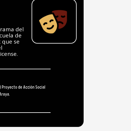
grama del
scuela de
R que se
l
icense.
) Proyecto de Acción Social
Araya.