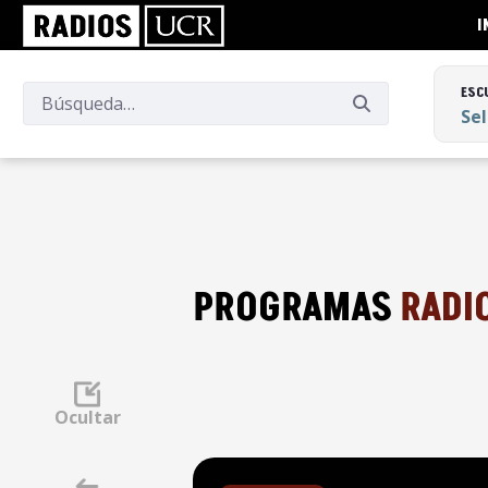
I
ESC
Se
ESC
Se
PROGRAMAS
RADI
Ocultar