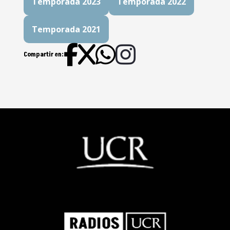
Temporada 2023
Temporada 2022
Suicidio: Hablemos sin tabúes
Temporada 2021
Vecinos silvestres urbanos
Lo Que Queremos Es Respeto
Compartir en:
Una Ciudad De Las Infancias
Ríos De Plástico, un problema
complejo de resolver
Habitantes Urbanos Voladores
Movilidad Segura
Una ciudad donde quepan
muchos mundos
Diversidades sexuales: