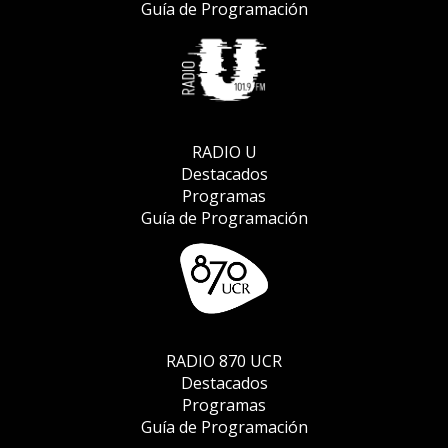
Estamos Viejos Sí Y Qué
Guía de Programación
Invitadas dulces en nuestros
jardines
¡Auxilio, nos ahogamos en la
basura!
RADIO U
Destacados
¿Cómo se come una ciudad
Programas
comestible?
Guía de Programación
Sembremos un arbolito... o
muchos
Citadinas... Mujeres En La Ciudad
RADIO 870 UCR
Depresión en las ciudades
Destacados
Programas
Guía de Programación