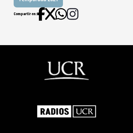
Luz Infrarroja. Ep.10
Compartir en:
Marte: más cercano a la Tierra.
Ep.9
Cometa Neowise. Ep.8
La población en matemáticas.
Ep.8
Del jabón y las burbujas. Ep.7
BioSonidos. Ep.6
Año Internacional Del Sonido.
Ep.5
Día Mundial De La Luz. Ep.4
Ventanas Inteligentes. Ep.3