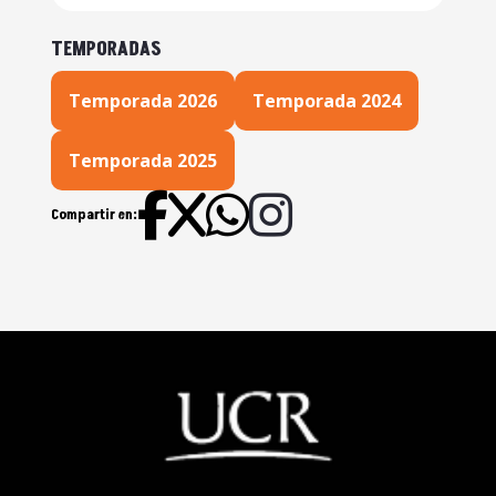
humano con el ChatGPT y la
sustitución del otro. 08/07/2026
TEMPORADAS
La seguridad social costarricense
Temporada 2026
Temporada 2024
en la encrucijada: los riesgos que
hoy enfrenta. 01/07/2026
Temporada 2025
Los desafíos de las universidades
Compartir en:
públicas en el actual entorno político
nacional y analisis de una eventual
redistribución del FEES. 24/06/2026
Los desafíos de las universidades
públicas en el actual entorno político
nacional y analisis de una eventual
redistribución del FEES. 17/06/2026
La relacion autoerótica del ser
humano con el ChatGPT y la