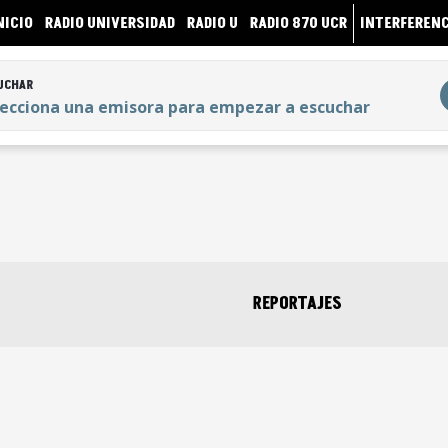
NICIO
RADIO UNIVERSIDAD
RADIO U
RADIO 870 UCR
INTERFERENC
UCHAR
lecciona una emisora para empezar a escuchar
UCHAR
lecciona una emisora para empezar a escuchar
REPORTAJES