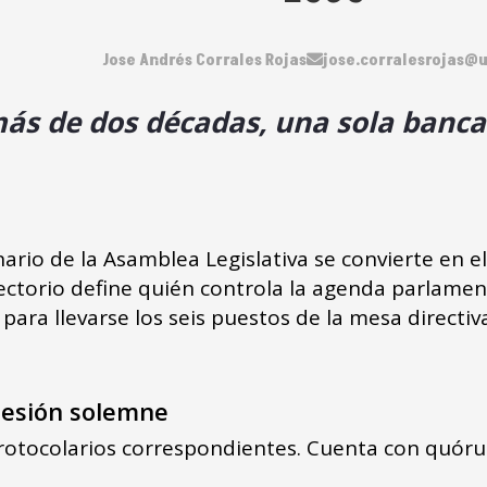
Jose Andrés Corrales Rojas
jose.corralesrojas@u
ás de dos décadas, una sola bancad
ario de la Asamblea Legislativa se convierte en e
irectorio define quién controla la agenda parlame
para llevarse los seis puestos de la mesa directiv
a sesión solemne
protocolarios correspondientes. Cuenta con quór