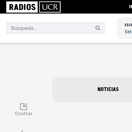
I
ESC
Se
ESC
Se
NOTICIAS
Ocultar