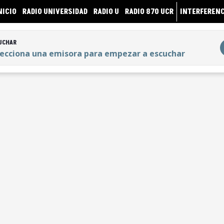
NICIO
RADIO UNIVERSIDAD
RADIO U
RADIO 870 UCR
INTERFERENC
UCHAR
lecciona una emisora para empezar a escuchar
UCHAR
lecciona una emisora para empezar a escuchar