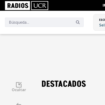
I
ESC
Se
ESC
Se
DESTACADOS
Ocultar