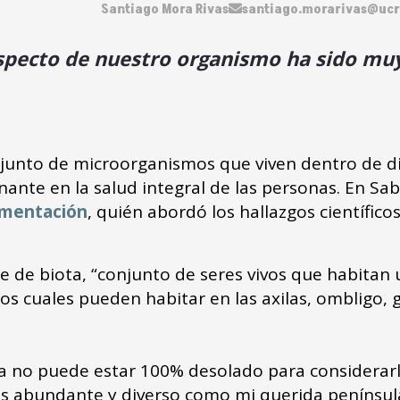
Santiago Mora Rivas
santiago.morarivas@ucr.
aspecto de nuestro organismo ha sido muy
onjunto de microorganismos que viven dentro de 
nte en la salud integral de las personas. En Sabe
rmentación
, quién abordó los hallazgos científico
 de biota, “conjunto de seres vivos que habitan u
los cuales pueden habitar en las axilas, ombligo,
 no puede estar 100% desolado para considerarlo
s abundante y diverso como mi querida península