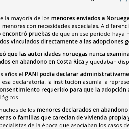
.
e la mayoría de los
menores enviados a Norueg
 menores con necesidades especiales. A diferen
 encontró pruebas
de que en ese periodo haya 
dos vinculados directamente a las adopciones 
eó que las autoridades noruegas nunca examin
ados en abandono en Costa Rica
y quedaban disp
os años el
PANI podía declarar administrativam
a esa declaratoria, la institución asumía la repre
consentimiento requerido para que la adopción
lógicos.
 muchos de los
menores declarados en abandono
ras o familias que carecían de vivienda propia 
ecialistas de la época que asociaban los casos 