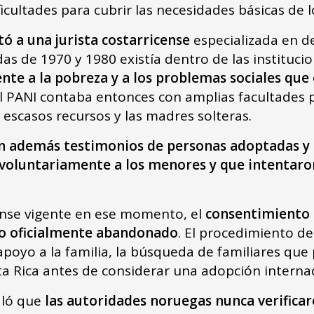
ficultades para cubrir las necesidades básicas de l
tó a una jurista costarricense
especializada en d
s de 1970 y 1980 existía dentro de las institucio
ente a la pobreza y a los problemas sociales que
el PANI contaba entonces con amplias facultades p
e escasos recursos y las madres solteras.
n además testimonios de personas adoptadas y 
voluntariamente a los menores y que intentaro
cense vigente en ese momento, el
consentimiento 
do oficialmente abandonado
. El procedimiento de
 apoyo a la familia, la búsqueda de familiares qu
ta Rica antes de considerar una adopción internac
aló que
las autoridades noruegas nunca verifica