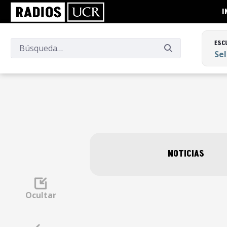
I
ESC
Se
ESC
Se
NOTICIAS
Ocultar