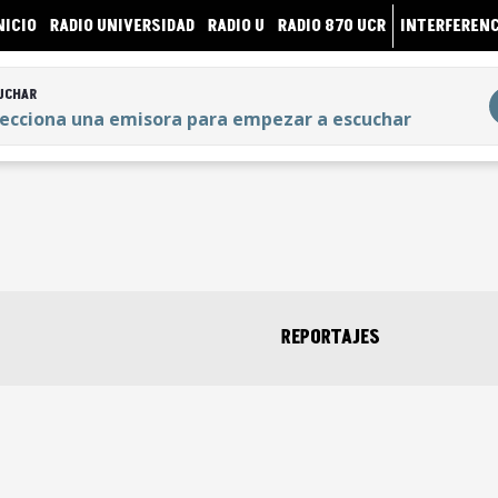
NICIO
RADIO UNIVERSIDAD
RADIO U
RADIO 870 UCR
INTERFERENC
UCHAR
lecciona una emisora para empezar a escuchar
UCHAR
lecciona una emisora para empezar a escuchar
REPORTAJES