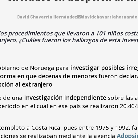
David Chavarría Hernández
davidchavarriahernand
os procedimientos que llevaron a 101 niños cost
njero. ¿Cuáles fueron los hallazgos de esta inves
Gobierno de Noruega para
investigar posibles irr
forma en que decenas de menores
fueron
decla
ción al extranjero.
e de una
investigación independiente
sobre las a
eríodo en el cual en ese país se realizaron 20.
 completo a Costa Rica, pues entre 1975 y 1992, 
pciones se realizaban mediante la agencia
Adops