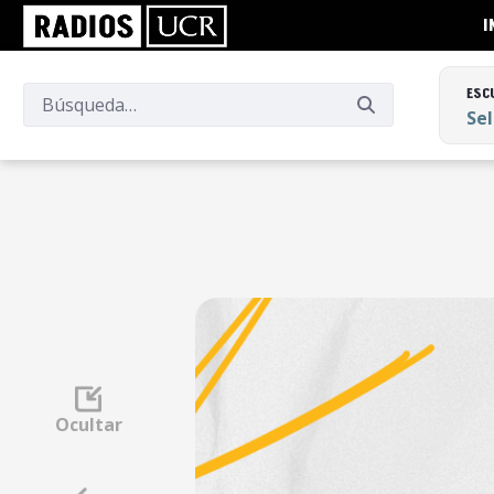
I
ESC
Se
ESC
Se
Ocultar