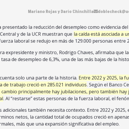
Mariano Rojas y Darío Chinchilla
doblecheck@uc
 presentado la reducción del desempleo como evidencia del é
 Central y de la UCR muestran que
la caída está asociada a 
uerza laboral se redujo en más de 129.000 personas entre 2
ra expresidente y ministro, Rodrigo Chaves, afirmaba que la 
tasa de desempleo de 6,3%, una de las más bajas de la hist
cuenta solo una parte de la historia.
Entre 2022 y 2025, la f
za de trabajo creció en 285.021 individuos
. Según el Banco Cen
e cambio principalmente hay jubilaciones, pero también hay
al
. Al “restarse” estas personas de la fuerza laboral, el fen
s adicionales también necesita contexto. Entre 2022 y 2025
rminos netos, la cantidad total de ocupados creció en apena
rmales, más que una expansión significativa del empleo.