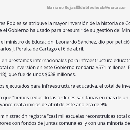
Mariano Rojas
doblecheck@ucr.ac.cr
s Robles se atribuye la mayor inversión de la historia de Co
e el Gobierno ha usado para presumir de su gestión del Mini
el ministro de Educación, Leonardo Sánchez, dio por petición
rlos J. Peralta de Cartago el 6 de abril.
 en préstamos internacionales para infraestructura educativ
otal de inversión en este Gobierno rondaría $571 millones. 
18), que fue de unos $638 millones.
os ejecutados para infraestructura educativa, el total de i
jo que “hemos reducido las órdenes sanitarias en más de un 
vance real a inicios de abril de este año era de 9%.
nistración registra “casi mil escuelas reconstruidas total 
res con fondos de juntas comunales, y con una minoría de 