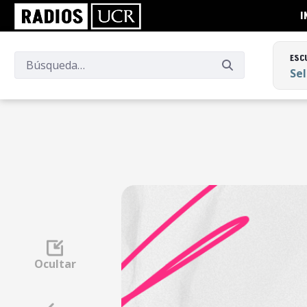
I
ESC
Se
ESC
Se
Ocultar