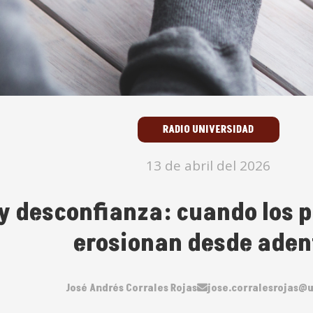
RADIO UNIVERSIDAD
13 de abril del 2026
y desconfianza: cuando los p
erosionan desde aden
José Andrés Corrales Rojas
jose.corralesrojas@u