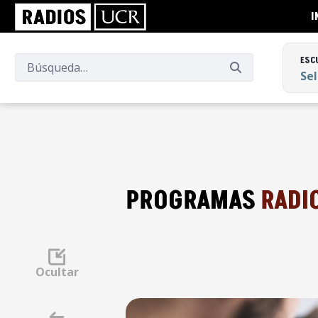
I
ESC
Se
ESC
Se
PROGRAMAS
RADI
Ocultar