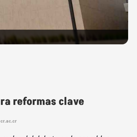
ara reformas clave
cr.ac.cr