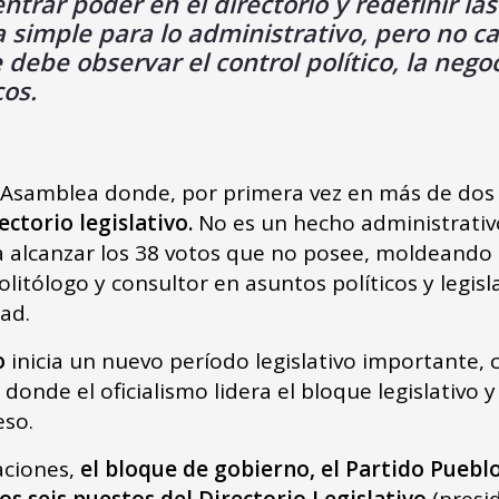
entrar poder en el directorio y redefinir l
a simple para lo administrativo, pero no ca
 debe observar el control político, la nego
cos.
a Asamblea donde, por primera vez en más de dos
ectorio legislativo.
No es un hecho administrativ
lcanzar los 38 votos que no posee, moldeando l
politólogo y consultor en asuntos políticos y legi
dad.
o
inicia un nuevo período legislativo importante,
donde el oficialismo lidera el bloque legislativo y
eso.
aciones,
el bloque de gobierno, el Partido Pueblo
os seis puestos del Directorio Legislativo
(presid