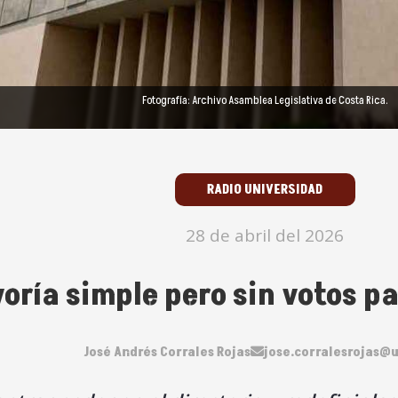
Fotografía: Archivo Asamblea Legislativa de Costa Rica.
RADIO UNIVERSIDAD
28 de abril del 2026
oría simple pero sin votos p
José Andrés Corrales Rojas
jose.corralesrojas@u