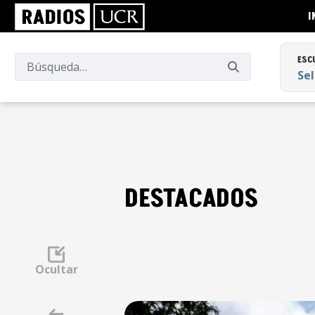
I
ESC
Se
ESC
Se
DESTACADOS
Ocultar