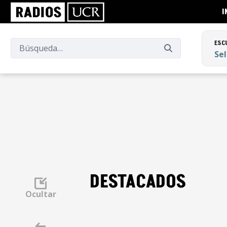
I
ESC
Se
ESC
Se
DESTACADOS
Ocultar