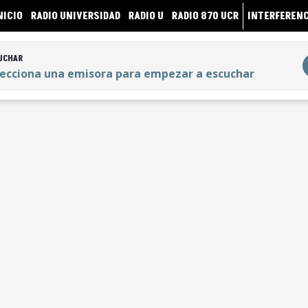
NICIO
RADIO UNIVERSIDAD
RADIO U
RADIO 870 UCR
INTERFERENC
UCHAR
lecciona una emisora para empezar a escuchar
UCHAR
lecciona una emisora para empezar a escuchar