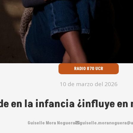
RADIO 870 UCR
10 de marzo del 2026
de en la infancia ¿influye en
Guiselle Mora Noguera
guiselle.moranoguera@u